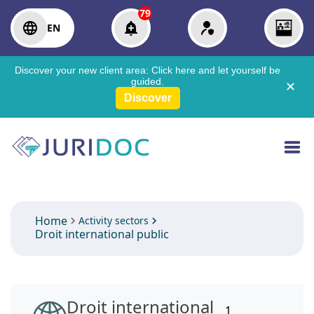
79
EN
Discover your new client area:
Click here
and let yourself be
guided.
✕
Discover
Home
Activity sectors
Droit international public
Droit international
1