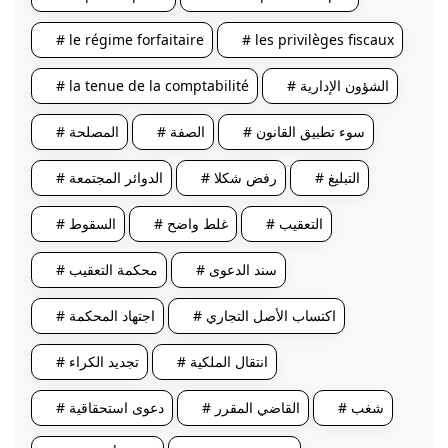
# le régime forfaitaire
# les privilèges fiscaux
# الشؤون الإدارية
# la tenue de la comptabilité
# سوء تطبيق القانون
# الصفة
# المصلحة
# التبليغ
# رفض شكلا
# الدوائر المجتمعة
# التعقيب
# غلط واضح
# السقوط
# سند الدعوى
# محكمة التعقيب
# اكتساب الأصل التجاري
# اجتهاد المحكمة
# انتقال الملكية
# تجديد الكراء
# شغب
# القاضي المقرر
# دعوى استحقاقية