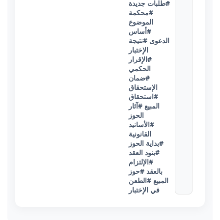
#طلبات جديدة
#محكمة
الموضوع
#أساس
الدعوى
#نتيجة
الإختبار
#الإقرار
الحكمي
#ضمان
الإستحقاق
#استحقاق
المبيع
#آثار
الحوز
#الأسانيد
القانونية
#بداية الحوز
#بنود العقد
#الإلتزام
بالعقد
#حوز
المبيع
#الطعن
في الإختبار