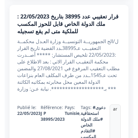
قرار تعقيبي عدد 38995 بتاريخ 22/05/2023 :
ملك الدولة الخاص قابل للحوز المكسب
للملكية متى لم يقع تسجيله
ل/الح الجمهوريــة التونسيــة وزارة العـدل محكمــة
التعقيــب عـ38995ـدد القضية تاريخ القرار
:22/05/2023 تلخيص المستشار: ***** أصــدرت
محكمة التعقيـب القرار الاتي : بعد الاطلاع على
مطلب التعقيب المرفوع في 27/08/2021 والمضمن
تحت عـ1545ــدد من طرف المكلف العام بنزاعات
الدولة المعين محل مخابرته بمكاتبه الكائنة
بـ*******************. نيابة عـن: وزارة ***
#دعوى
Tags:
Pays:
Référence:
Publié le:
ar
استحقاقية
,
Tunisie
J P
22/05/2023
#ملك الدولة
38995/2023
الخاص
#التقادم
المكسب