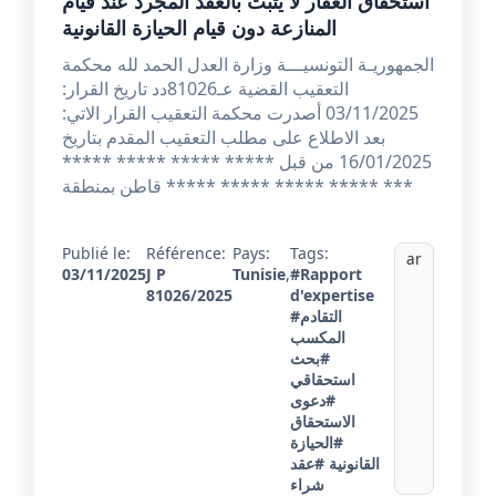
استحقاق العقار لا يثبت بالعقد المجرد عند قيام
المنازعة دون قيام الحيازة القانونية
الجمهوريـة التونسيـــة وزارة العدل الحمد لله محكمة
التعقيب القضية عـ81026دد تاريخ القرار:
03/11/2025 أصدرت محكمة التعقيب القرار الاتي:
بعد الاطلاع على مطلب التعقيب المقدم بتاريخ
16/01/2025 من قبل ***** ***** ***** *****
***** قاطن بمنطقة ***** ***** ***** ***
Publié le:
Référence:
Pays:
Tags:
ar
03/11/2025
J P
Tunisie
,
#Rapport
81026/2025
d'expertise
#التقادم
المكسب
#بحث
استحقاقي
#دعوى
الاستحقاق
#الحيازة
القانونية
#عقد
شراء