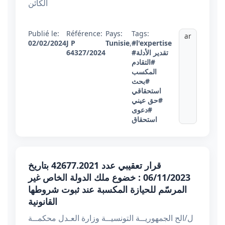
الكائن
Publié le:
Référence:
Pays:
Tags:
ar
02/02/2024
J P
Tunisie
,
#l'expertise
#تقدير الأدلة
64327/2024
#التقادم
المكسب
#بحث
استحقاقي
#حق عيني
#دعوى
استحقاق
قرار تعقيبي عدد 42677.2021 بتاريخ
06/11/2023 : خضوع ملك الدولة الخاص غير
المرسّم للحيازة المكسبة عند ثبوت شروطها
القانونية
ل/الح الجمهوريــة التونسيــة وزارة العـدل محكمــة