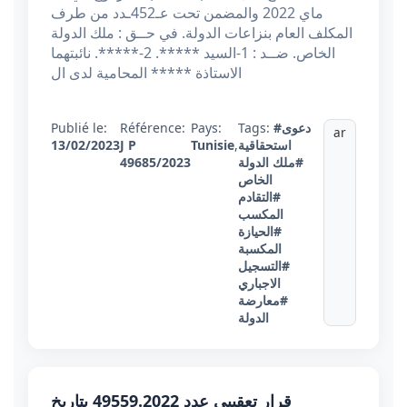
ماي 2022 والمضمن تحت عـ452ـدد من طرف
المكلف العام بنزاعات الدولة. في حــق : ملك الدولة
الخاص. ضــد : 1-السيد *****. 2-*****. نائبتهما
الاستاذة ***** المحامية لدى ال
#دعوى
Tags:
Pays:
Référence:
Publié le:
ar
استحقاقية
,
Tunisie
J P
13/02/2023
#ملك الدولة
49685/2023
الخاص
#التقادم
المكسب
#الحيازة
المكسبة
#التسجيل
الاجباري
#معارضة
الدولة
قرار تعقيبي عدد 49559.2022 بتاريخ