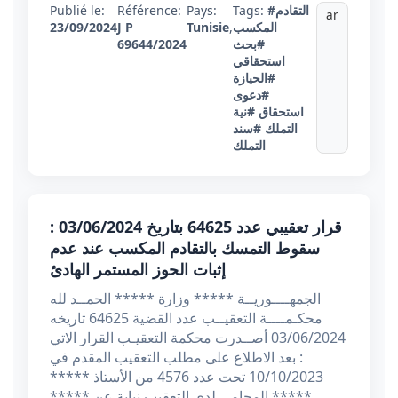
#التقادم
Tags:
Pays:
Référence:
Publié le:
ar
المكسب
,
Tunisie
J P
23/09/2024
#بحث
69644/2024
استحقاقي
#الحيازة
#دعوى
استحقاق
#نية
التملك
#سند
التملك
قرار تعقيبي عدد 64625 بتاريخ 03/06/2024 :
سقوط التمسك بالتقادم المكسب عند عدم
إثبات الحوز المستمر الهادئ
الجمهــــوريــة ***** وزارة ***** الحمــد لله
محكـمــــة التعقيــب عدد القضية 64625 تاريخه
03/06/2024 أصــدرت محكمة التعقيـب القرار الاتي
: بعد الاطلاع على مطلب التعقيب المقدم في
10/10/2023 تحت عدد 4576 من الأستاذ *****
***** المحامي لدى التعقيب نيابة عن *****