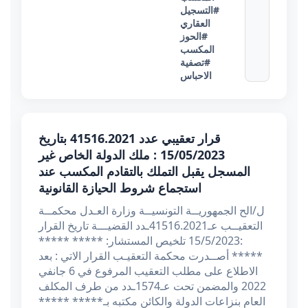
#التسجيل
العقاري
#الحوز
المكسب
#تصفية
الاحباس
قرار تعقيبي عدد 41516.2021 بتاريخ
15/05/2023 : ملك الدولة الخاص غير
المسجل يقبل التملك بالتقادم المكسب عند
استجماع شروط الحيازة القانونية
ل/الح الجمهوريــة التونسيــة وزارة العـدل محكمــة
التعقيــب عـ41516.2021ـدد القضيـــة تاريخ القرار
:15/5/2023 تلخيص المستشار: ***** *****
***** أصــدرت محكمة التعقيـب القرار الاتي : بعد
الاطلاع على مطلب التعقيب المرفوع في 6 جانفي
2022 والمضمن تحت عـ1574ـدد من طرف المكلف
العام بنزاعات الدولة والكائن مكتبه بـ***** *****