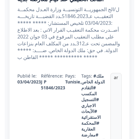
ل/الح الجمهوريــة التونسيــة وزارة العـدل محكمــة
التعقيــب عـ51846.2023ـدد القضيـــة تاريخـــه
:03/04/2023 تلخيص المستشار: ***** *****
أصــدرت محكمة التعقيـب القرار الاتي : بعد الاطلاع
على مطلب التعقيب المرفوع في 03 جوان 2022
والمضمن تحت عـ312ـدد من المكلف العام بنزاعات
الدولة. في حق: ملك الدولة الخاص. ضــــد: *****
***** ***** القاطن ب***** *****
#ملك
Tags:
Pays:
Référence:
Publié le:
ar
الدولة الخاص
,
Tunisie
J P
03/04/2023
#التقادم
51846/2023
المكسب
#التسجيل
الاجباري
#الأبحاث
الاستقرائية
#المحكمة
العقارية
#معارضة