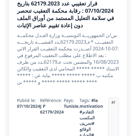
قرار تعقيبي عدد 62179.2023 بتاريخ
07/10/2024 : رقابة محكمة التعقيب تنحصر
في سلامة التعليل المستمد من أوراق الملف
دون إعادة تقييم عناصر الإثبات
س/ن الجمهوريــة التونسيــة وزارة العـدل محكمــة
التعقيــب *عـ62179.2023ـدد القضيـــة تاريخـــه
:07-10-2024 أصــدرت محكمة التعقيـب القرار الاتي
: بعد الاطلاع على مطلب التعقيب المرفوع في
16/08/2023 والمضمن تحت عـ62179ـدد من طرف
الاستاذ ***** ***** المحامي لدى التعقيب والكائن
مكتبه ب ***** ***** ***** نيابة عن : *****
***** ***** و ***** بن ***** ****
Publié le:
Référence:
Pays:
Tags:
#la
ar
07/10/2024
J P
Tunisie
,
motivation
#التقادم
62179/2024
المكسب
#تحريف
الوقائع
#الحيازة