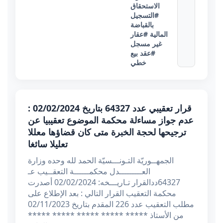
الاستحقاق
#التسجيل
بالقباضة
المالية
#عقار
غير مسجل
#عقد بيع
خطي
قرار تعقيبي عدد 64327 بتاريخ 02/02/2024 :
عدم جواز مساءلة محكمة الموضوع تعقيبيا عن
ترجيحها لحجة الخبرة متى كان قضاؤها معللا
تعليلا سائغا
الجمهــوريّة التـونـــسيّة الحمد لله وحده وزارة
العـــــــــدل محكمــــــة التعقــيب عـ
64327ددالقرار تـاريـــخه: 02/02/2024 أصدرت
محكمة التعقيب القرار التالي : بعد الإطلاع على
مطلب التعقيب عدد 226 المقدم بتاريخ 02/11/2023
من الأستاذ ***** ***** ***** ***** *****