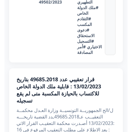
التطهيري
49502/2023
#ملك الدولة
الخاص
#التقادم
المكسب
#دعوى
الاستحقاق
#التسجيل
الاختياري
#أمر
المصادقة
قرار تعقيبي عدد 49685.2018 بتاريخ
13/02/2023 : قابلية ملك الدولة الخاص
للاكتساب بالحيازة المكسبة متى لم يقع
تسجيله
ل/الح الجمهوريــة التونسيــة وزارة العـدل محكمــة
التعقيــب عـ49685.2018ـدد القضية تاريخـــه
:13/02/2023 أصـدرت محكمة التعقيـب القرار الاتي
: بعد الاطلاع على مطلب التعقيب المرفوع في 16