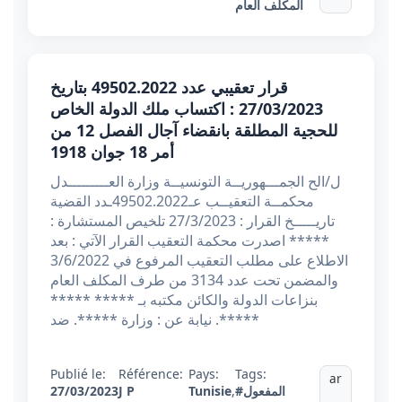
المكلف العام
قرار تعقيبي عدد 49502.2022 بتاريخ
27/03/2023 : اكتساب ملك الدولة الخاص
للحجية المطلقة بانقضاء آجال الفصل 12 من
أمر 18 جوان 1918
ل/الح الجمـــهوريــة التونسيــة وزارة العـــــــــدل
محكمــة التعقيــب عـ49502.2022ـدد القضية
تاريـــــخ القرار : 27/3/2023 تلخيص المستشارة :
***** اصدرت محكمة التعقيب القرار الآتي : بعد
الاطلاع على مطلب التعقيب المرفوع في 3/6/2022
والمضمن تحت عدد 3134 من طرف المكلف العام
بنزاعات الدولة والكائن مكتبه بـ ***** *****
*****. نيابة عن : وزارة *****. ضد
Publié le:
Référence:
Pays:
Tags:
ar
#المفعول
,
Tunisie
J P
27/03/2023