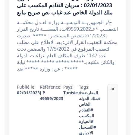
02/01/2023 : سريان التقادم المكسب على
ملك الدولة الخاص عند غياب نص صريح مانع
ح/ر الجمهوريــة التونسيــة وزارة العـدل محكمــة
التعقيــب *عـ49559.2022ـدد القضيـــة تاريخ القرار
: 2/1/2023 تلخيص المستشار : ***** اصدرت
محكمة التعقيب القرار الاتي: بعد الاطلاع على مطلب
التعقيب المرفوع في 17/5/2022 والمضمن تحت
عدد 1147 طرف المكلف العام بنزاعات الدولة
والكائن مكتبه بـ***** ***** ***** ***** نيابة
عن : وزارة ***** ضد : *****
Publié le:
Référence:
Pays:
Tags:
ar
#المعارضة
,
Tunisie
J P
02/01/2023
#ملك الدولة
49559/2023
الخاص
#التقادم
المكسب
#الحيازة
#التسجيل
الاجباري