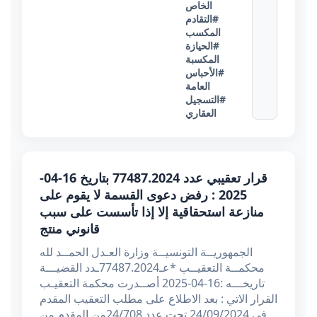
الخاص
#التقادم
المكسب
#الحيازة
المكسبة
#الأحباس
العامة
#التسجيل
العقاري
قرار تعقيبي عدد 77487.2024 بتاريخ 16-04-
2025 : رفض دعوى القسمة لا يقوم على
منازعة استحقاقية إلا إذا تأسست على سبب
قانوني منتج
الجمهوريــة التونسيــة وزارة العـدل الحمــد لله
محكمــة التعقيــب *عـ77487.2024ـدد القضيـــة
تاريخـــه :16-04-2025 أصــدرت محكمة التعقيـب
القرار الاتي : بعد الاطلاع على مطلب التعقيب المقدم
في 24/09/2024 تحت عدد 24/708من المقدم من