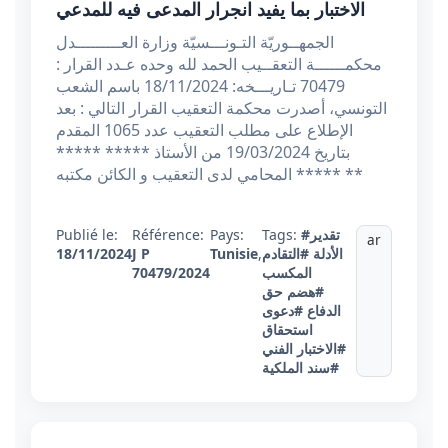
الاختبار بما يفيد انجرار المدعى فيه للمدعي
الجمهــوريّة التـونـــسيّة وزارة العـــــــــدل
محكمــــــة التعقــيب الحمد لله وحده عـدد القرار :
70479 تـاريـــخه: 18/11/2024 باسم الشعب
التونسي، أصدرت محكمة التعقيب القرار التالي : بعد
الإطلاع على مطلب التعقيب عدد 1065 المقدم
بتاريخ 19/03/2024 من الأستاذ ***** *****
المحامي لدى التعقيب و الكائن مكتبه ***** **
#تقدير
Tags:
Pays:
Référence:
Publié le:
ar
الأدلة
#التقادم
,
Tunisie
J P
18/11/2024
المكسب
70479/2024
#هضم حق
الدفاع
#دعوى
استحقاق
#الاختبار الفني
#سند الملكية