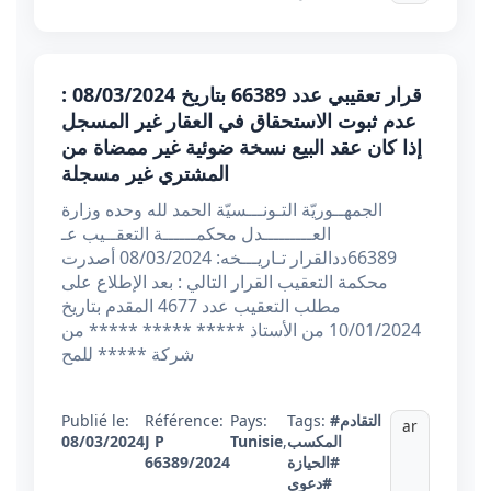
قرار تعقيبي عدد 66389 بتاريخ 08/03/2024 :
عدم ثبوت الاستحقاق في العقار غير المسجل
إذا كان عقد البيع نسخة ضوئية غير ممضاة من
المشتري غير مسجلة
الجمهــوريّة التـونـــسيّة الحمد لله وحده وزارة
العـــــــــدل محكمــــــة التعقــيب عـ
66389ددالقرار تـاريـــخه: 08/03/2024 أصدرت
محكمة التعقيب القرار التالي : بعد الإطلاع على
مطلب التعقيب عدد 4677 المقدم بتاريخ
10/01/2024 من الأستاذ ***** ***** ***** من
شركة ***** للمح
#التقادم
Tags:
Pays:
Référence:
Publié le:
ar
المكسب
,
Tunisie
J P
08/03/2024
#الحيازة
66389/2024
#دعوى