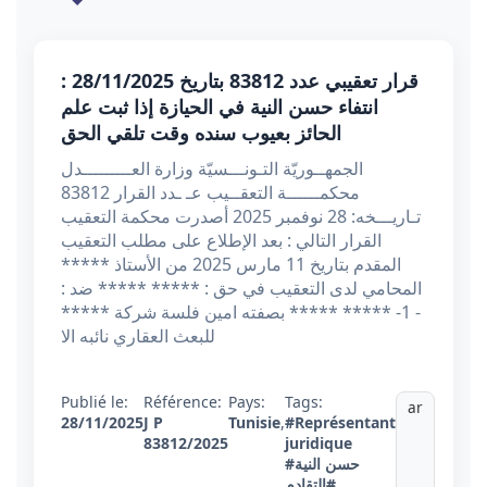
قرار تعقيبي عدد 83812 بتاريخ 28/11/2025 :
انتفاء حسن النية في الحيازة إذا ثبت علم
الحائز بعيوب سنده وقت تلقي الحق
الجمهــوريّة التـونـــسيّة وزارة العـــــــــدل
محكمــــــة التعقــيب عـ ـدد القرار 83812
تـاريـــخه: 28 نوفمبر 2025 أصدرت محكمة التعقيب
القرار التالي : بعد الإطلاع على مطلب التعقيب
المقدم بتاريخ 11 مارس 2025 من الأستاذ *****
المحامي لدى التعقيب في حق : ***** ***** ضد :
- 1- ***** ***** بصفته امين فلسة شركة *****
للبعث العقاري نائبه الا
Publié le:
Référence:
Pays:
Tags:
ar
28/11/2025
J P
Tunisie
,
#Représentant
83812/2025
juridique
#حسن النية
#التقادم