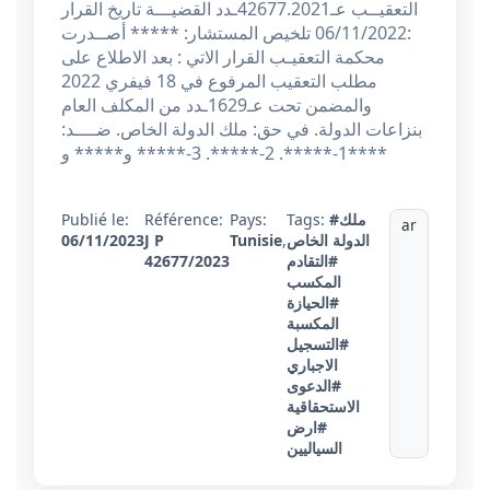
التعقيــب عـ42677.2021ـدد القضيـــة تاريخ القرار
:06/11/2022 تلخيص المستشار: ***** أصــدرت
محكمة التعقيـب القرار الاتي : بعد الاطلاع على
مطلب التعقيب المرفوع في 18 فيفري 2022
والمضمن تحت عـ1629ـدد من المكلف العام
بنزاعات الدولة. في حق: ملك الدولة الخاص. ضــــد:
1-*****. 2-*****. 3-***** و***** و****
#ملك
Tags:
Pays:
Référence:
Publié le:
ar
الدولة الخاص
,
Tunisie
J P
06/11/2023
#التقادم
42677/2023
المكسب
#الحيازة
المكسبة
#التسجيل
الاجباري
#الدعوى
الاستحقاقية
#ارض
السياليين