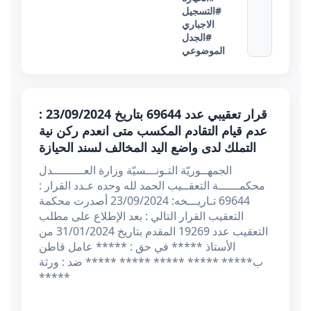
#التسجيل
الاجباري
#الجدل
الموضوعي
قرار تعقيبي عدد 69644 بتاريخ 23/09/2024 :
عدم قيام التقادم المكسب متى انعدم ركن نية
التملك لدى واضع اليد المخالف لسند الحيازة
الجمهــوريّة التـونـــسيّة وزارة العـــــــــدل
محكمــــــة التعقــيب الحمد لله وحده عـدد القرار :
69644 تـاريـــخه: 23/09/2024 أصدرت محكمة
التعقيب القرار التالي : بعد الإطلاع على مطلب
التعقيب عدد 19269 المقدم بتاريخ 31/01/2024 من
الأستاذ ***** في حق : ***** عامل قاطن
ب***** ***** ***** ***** ***** ضد : ورثة
*****