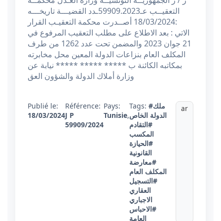
ز / ز الجمهوريــة التونسيــة وزارة العـدل محكمــة
التعقيــب عـ59909.2023ـدد القضيـــة تاريخـــه
:18/03/2024 أصــدرت محكمة التعقيـب القرار
الاتي : بعد الاطلاع على مطلب التعقيب المرفوع في
21 جوان 2023 والمضمن تحت عدد 1262 من طرف
المكلف العام بنزاعات الدولة المعين محل مخابرته
بمكاتبه الكائنة ب ***** ***** ***** نيابة عن
وزارة أملاك الدولة والشؤون العق
#ملك
Tags:
Pays:
Référence:
Publié le:
ar
الدولة الخاص
,
Tunisie
J P
18/03/2024
#التقادم
59909/2024
المكسب
#الحيازة
القانونية
#معارضة
المكلف العام
#التسجيل
العقاري
الاجباري
#الاحباس
العامة