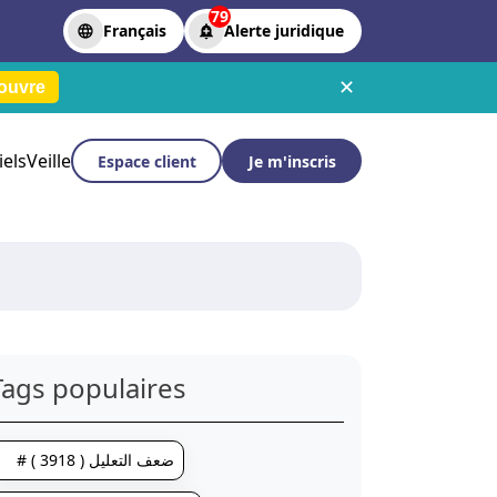
79
Français
Alerte juridique
✕
ouvre
iels
Veille
Espace client
Je m'inscris
Tags populaires
# ضعف التعليل ( 3918 )