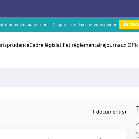
Je déc
tre nouvel espace client :
Cliquez-ici
et laissez-vous guider.
urisprudence
Cadre législatif et réglementaire
Journaux Offic
1
document(s)