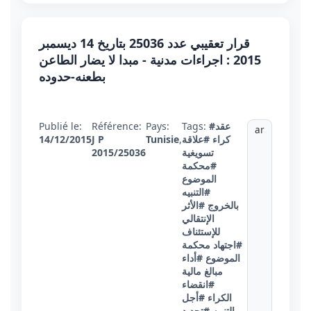
قرار تعقيبي عدد 25036 بتاريخ 14 ديسمبر
2015 : اجراءات مدنية - مبدا لا يضار الطاعن
بطعنه-حدوده
#عقد
Tags:
Pays:
Référence:
Publié le:
ar
كراء
#علاقة
,
Tunisie
J P
14/12/2015
تسويغية
2015/25036
#محكمة
الموضوع
#التنبيه
بالخروج
#الأثر
الإنتقالي
للإستئناف
#اجتهاد محكمة
الموضوع
#أداء
مبالغ مالية
#انقضاء
الكراء
#أجل
التنبيه
#تحديد