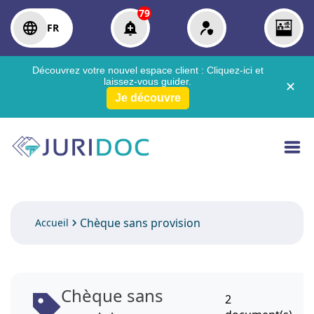
79
FR
Découvrez votre nouvel espace client :
Cliquez-ici
et
laissez-vous guider.
✕
Je découvre
Chèque sans provision
Accueil
Chèque sans
2