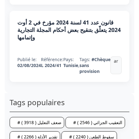
قانون عدد 41 لسنة 2024 مؤرخ في 2 أوت
2024 يتعلّق بتنقيح بعض أحكام المجلة التجارية
وإتمامها
Publié le:
Référence:
Pays:
Tags:
#Chèque
ar
02/08/2024
L 2024/41
Tunisie
,
sans
provision
Tags populaires
# التعقيب الجزائي ( 2546 )
# ضعف التعليل ( 3918 )
# سقوط الطعن ( 2240 )
# تقدير الأدلة ( 2266 )