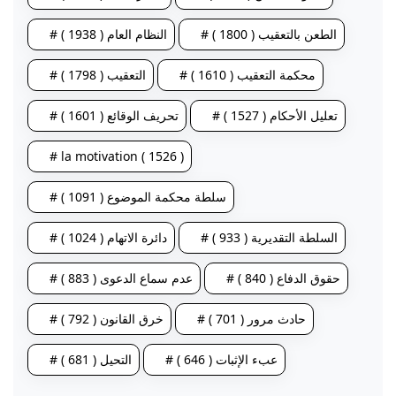
# الطعن بالتعقيب ( 1800 )
# النظام العام ( 1938 )
# محكمة التعقيب ( 1610 )
# التعقيب ( 1798 )
# تعليل الأحكام ( 1527 )
# تحريف الوقائع ( 1601 )
# la motivation ( 1526 )
# سلطة محكمة الموضوع ( 1091 )
# السلطة التقديرية ( 933 )
# دائرة الاتهام ( 1024 )
# حقوق الدفاع ( 840 )
# عدم سماع الدعوى ( 883 )
# حادث مرور ( 701 )
# خرق القانون ( 792 )
# عبء الإثبات ( 646 )
# التحيل ( 681 )