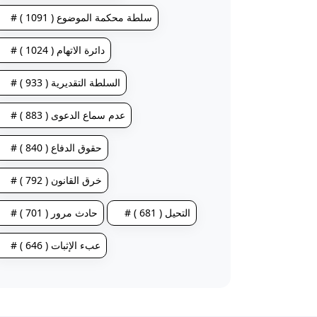
# سلطة محكمة الموضوع ( 1091 )
# دائرة الاتهام ( 1024 )
# السلطة التقديرية ( 933 )
# عدم سماع الدعوى ( 883 )
# حقوق الدفاع ( 840 )
# خرق القانون ( 792 )
# التحيل ( 681 )
# حادث مرور ( 701 )
# عبء الإثبات ( 646 )