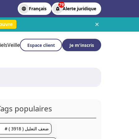
79
Français
Alerte juridique
✕
ouvre
iels
Veille
Espace client
Je m'inscris
Tags populaires
# ضعف التعليل ( 3918 )