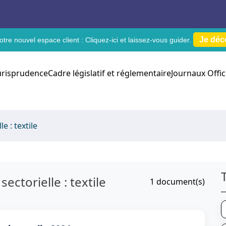
Je déc
tre nouvel espace client :
Cliquez-ici
et laissez-vous guider.
urisprudence
Cadre législatif et réglementaire
Journaux Offic
e : textile
ectorielle : textile
1
document(s)