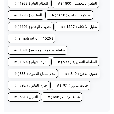
# الطعن بالتعقيب ( 1800 )
# النظام العام ( 1938 )
# محكمة التعقيب ( 1610 )
# التعقيب ( 1798 )
# تعليل الأحكام ( 1527 )
# تحريف الوقائع ( 1601 )
# la motivation ( 1526 )
# سلطة محكمة الموضوع ( 1091 )
# السلطة التقديرية ( 933 )
# دائرة الاتهام ( 1024 )
# حقوق الدفاع ( 840 )
# عدم سماع الدعوى ( 883 )
# حادث مرور ( 701 )
# خرق القانون ( 792 )
# عبء الإثبات ( 646 )
# التحيل ( 681 )