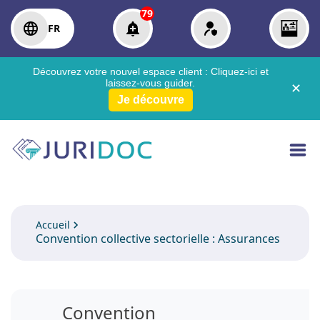
79
FR
Découvrez votre nouvel espace client :
Cliquez-ici
et
laissez-vous guider.
✕
Je découvre
Accueil
Convention collective sectorielle : Assurances
Convention