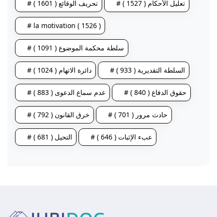
# تعليل الأحكام ( 1527 )
# تحريف الوقائع ( 1601 )
# la motivation ( 1526 )
# سلطة محكمة الموضوع ( 1091 )
# السلطة التقديرية ( 933 )
# دائرة الاتهام ( 1024 )
# حقوق الدفاع ( 840 )
# عدم سماع الدعوى ( 883 )
# حادث مرور ( 701 )
# خرق القانون ( 792 )
# عبء الإثبات ( 646 )
# التحيل ( 681 )