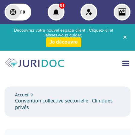
81
FR
Découvrez votre nouvel espace client :
Cliquez-ici
et
laissez-vous guider.
✕
Je découvre
Accueil
Convention collective sectorielle : Cliniques
privés