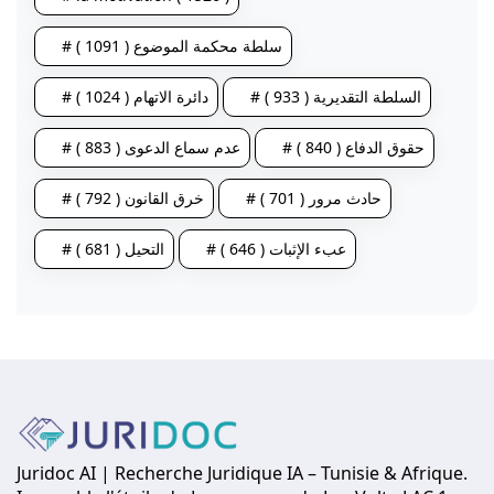
# سلطة محكمة الموضوع ( 1091 )
# السلطة التقديرية ( 933 )
# دائرة الاتهام ( 1024 )
# حقوق الدفاع ( 840 )
# عدم سماع الدعوى ( 883 )
# حادث مرور ( 701 )
# خرق القانون ( 792 )
# عبء الإثبات ( 646 )
# التحيل ( 681 )
Juridoc AI | Recherche Juridique IA – Tunisie & Afrique.