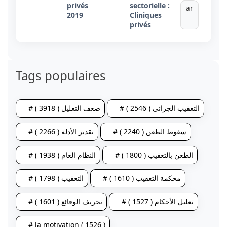
privés
sectorielle :
ar
2019
Cliniques
privés
Tags populaires
# التعقيب الجزائي ( 2546 )
# ضعف التعليل ( 3918 )
# سقوط الطعن ( 2240 )
# تقدير الأدلة ( 2266 )
# الطعن بالتعقيب ( 1800 )
# النظام العام ( 1938 )
# محكمة التعقيب ( 1610 )
# التعقيب ( 1798 )
# تعليل الأحكام ( 1527 )
# تحريف الوقائع ( 1601 )
# la motivation ( 1526 )