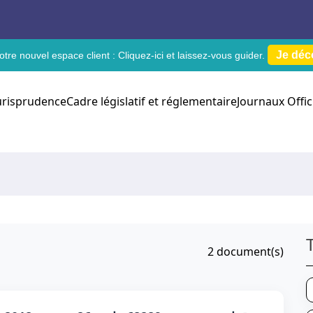
Je déc
tre nouvel espace client :
Cliquez-ici
et laissez-vous guider.
urisprudence
Cadre législatif et réglementaire
Journaux Offic
2
document(s)