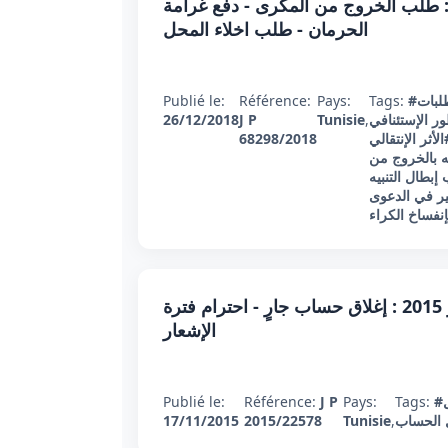
ار تعقيبي عدد 68289 بتاريخ 26 ديسمبر 2018 : طلب الخروج من المكرى - دفع غرامة
الحرمان - طلب اخلاء المحل
لبات
Tags:
Pays:
Référence:
Publié le:
ر الإستئنافي
,
Tunisie
J P
26/12/2018
الأثر الإنتقالي
68298/2018
يه بالخروج من
بطال التنبيه
ير في الدعوى
نفساخ الكراء
قرار تعقيبي مدني عدد 22578 بتاريخ 17 نوفمبر 2015 : إغلاق حساب جارٍ - احترام فترة
الإشعار
Publié le:
Référence:
J P
Pays:
Tags:
الحساب
,
Tunisie
2015/22578
17/11/2015