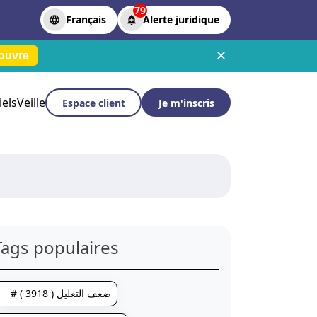
79
Français
Alerte juridique
✕
ouvre
iels
Veille
Espace client
Je m'inscris
Tags populaires
# ضعف التعليل ( 3918 )