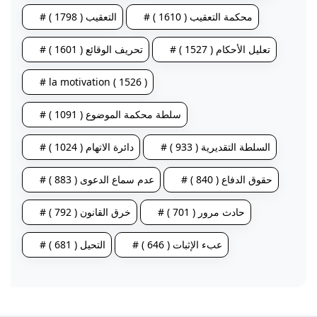
# محكمة التعقيب ( 1610 )
# التعقيب ( 1798 )
# تعليل الأحكام ( 1527 )
# تحريف الوقائع ( 1601 )
# la motivation ( 1526 )
# سلطة محكمة الموضوع ( 1091 )
# السلطة التقديرية ( 933 )
# دائرة الاتهام ( 1024 )
# حقوق الدفاع ( 840 )
# عدم سماع الدعوى ( 883 )
# حادث مرور ( 701 )
# خرق القانون ( 792 )
# عبء الإثبات ( 646 )
# التحيل ( 681 )