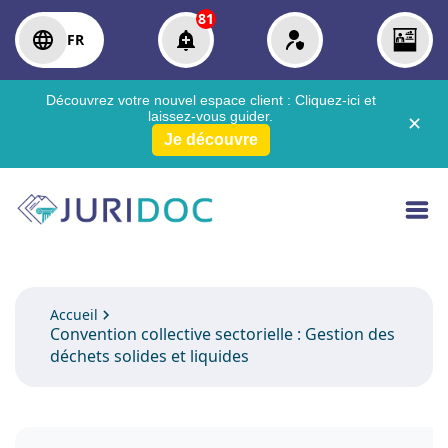
81
FR
Découvrez votre nouvel espace client :
Cliquez-ici
et
laissez-vous guider.
✕
Je découvre
Accueil
Convention collective sectorielle : Gestion des
déchets solides et liquides