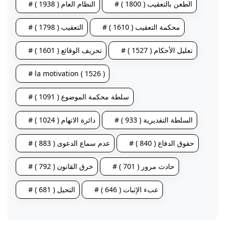
# الطعن بالتعقيب ( 1800 )
# النظام العام ( 1938 )
# محكمة التعقيب ( 1610 )
# التعقيب ( 1798 )
# تعليل الأحكام ( 1527 )
# تحريف الوقائع ( 1601 )
# la motivation ( 1526 )
# سلطة محكمة الموضوع ( 1091 )
# السلطة التقديرية ( 933 )
# دائرة الاتهام ( 1024 )
# حقوق الدفاع ( 840 )
# عدم سماع الدعوى ( 883 )
# حادث مرور ( 701 )
# خرق القانون ( 792 )
# عبء الإثبات ( 646 )
# التحيل ( 681 )