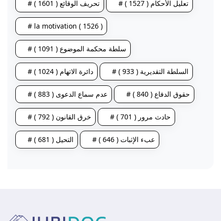
# تعليل الأحكام ( 1527 )
# تحريف الوقائع ( 1601 )
# la motivation ( 1526 )
# سلطة محكمة الموضوع ( 1091 )
# السلطة التقديرية ( 933 )
# دائرة الاتهام ( 1024 )
# حقوق الدفاع ( 840 )
# عدم سماع الدعوى ( 883 )
# حادث مرور ( 701 )
# خرق القانون ( 792 )
# عبء الإثبات ( 646 )
# التحيل ( 681 )