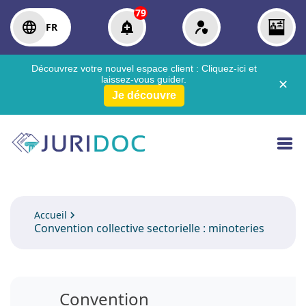
79
FR
Découvrez votre nouvel espace client :
Cliquez-ici
et
laissez-vous guider.
✕
Je découvre
Accueil
Convention collective sectorielle : minoteries
Convention