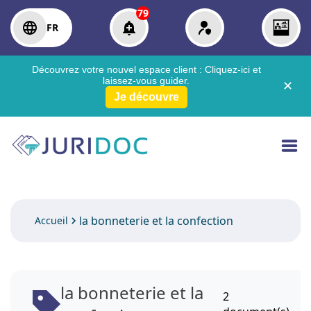
79
FR
Découvrez votre nouvel espace client :
Cliquez-ici
et
laissez-vous guider.
✕
Je découvre
la bonneterie et la confection
Accueil
la bonneterie et la
2