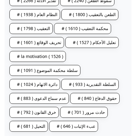
# سقوط الطعن ( 2240 )
# تقدير الأدلة ( 2266 )
# الطعن بالتعقيب ( 1800 )
# النظام العام ( 1938 )
# محكمة التعقيب ( 1610 )
# التعقيب ( 1798 )
# تعليل الأحكام ( 1527 )
# تحريف الوقائع ( 1601 )
# la motivation ( 1526 )
# سلطة محكمة الموضوع ( 1091 )
# السلطة التقديرية ( 933 )
# دائرة الاتهام ( 1024 )
# حقوق الدفاع ( 840 )
# عدم سماع الدعوى ( 883 )
# حادث مرور ( 701 )
# خرق القانون ( 792 )
# عبء الإثبات ( 646 )
# التحيل ( 681 )