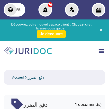
79
FR
Découvrez votre nouvel espace client :
Cliquez-ici
et
laissez-vous guider.
✕
Je découvre
دفع الضرر
Accueil
دفع الضرر
1
document(s)