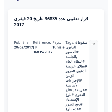
قرار تعقيبي عدد 36835 بتاريخ 20 فيفري
2017
Publié le:
Référence:
Pays:
Tags:
#سقوط
ar
20/02/2017
J P
Tunisie
,
الدعوى
36835/2017
#الحضور
بالجلسة
#النظام العام
#بطلان عريضة
الدعوى
#مرور
الزمن
#الإجراءات
الأساسية
#عريضة إفتتاح
الدعوى
#بلوغ
الإستدعاء
#دفع الضرر
#عدم بلوغ