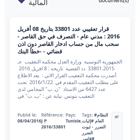
document(s)
المالية
قرار تعقيبي عدد 33801 بتاريخ 08 أفريل
2016 : مدني عام - التصرف في حق القاصر -
سحب مال من حساب ادخار القاصر دون اذن
قضائي - -خطأ البنك
الجمهورية التونسية وزارة العدل محكمة التعقيب عـ
33801.2015 دد القضية تاريخه : 8 افريل 2016
أصدرت محكمة التعقيب القرار الاتي : بعد الاطلاع
على مطلب التعقيب المقدم في 2016/1/22 تحت
عدد 6427 من الاستاذ "ن. ب" المحامي لدى
التعقيب بتونس نيابة عن : "ب. ت" في
#النظام
Tags:
Pays:
Référence:
Publié le:
ar
العام
#إثبات
,
Tunisie
J P
08/04/2016
الضرر - ثبوت
2016/33801
الضرر
#قاصر