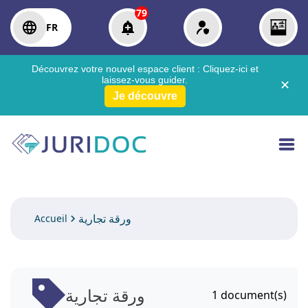
79
FR
Découvrez votre nouvel espace client :
Cliquez-ici
et
laissez-vous guider.
✕
Je découvre
ورقة تجارية
Accueil
ورقة تجارية
1
document(s)