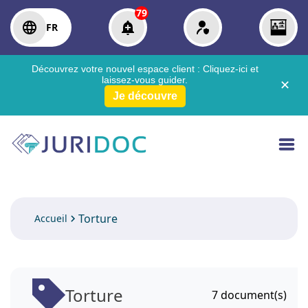
79
FR
Découvrez votre nouvel espace client :
Cliquez-ici
et
laissez-vous guider.
✕
Je découvre
Torture
Accueil
Torture
7
document(s)