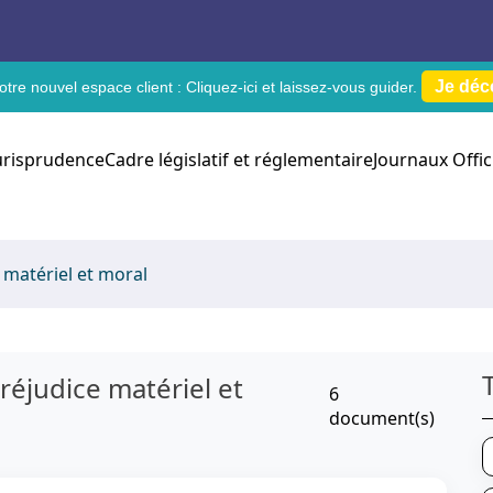
Je déc
tre nouvel espace client :
Cliquez-ici
et laissez-vous guider.
urisprudence
Cadre législatif et réglementaire
Journaux Offic
 matériel et moral
éjudice matériel et
6
document(s)