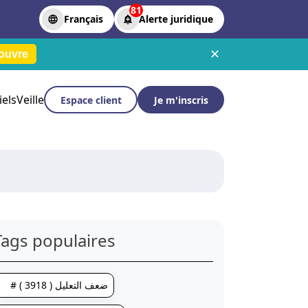
81
Français
Alerte juridique
✕
ouvre
iels
Veille
Espace client
Je m'inscris
Tags populaires
# ضعف التعليل ( 3918 )