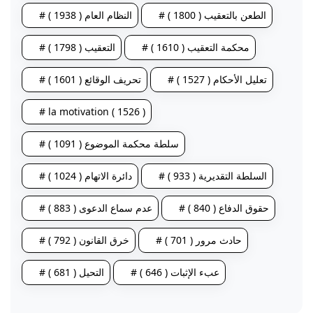
# الطعن بالتعقيب ( 1800 )
# النظام العام ( 1938 )
# محكمة التعقيب ( 1610 )
# التعقيب ( 1798 )
# تعليل الأحكام ( 1527 )
# تحريف الوقائع ( 1601 )
# la motivation ( 1526 )
# سلطة محكمة الموضوع ( 1091 )
# السلطة التقديرية ( 933 )
# دائرة الاتهام ( 1024 )
# حقوق الدفاع ( 840 )
# عدم سماع الدعوى ( 883 )
# حادث مرور ( 701 )
# خرق القانون ( 792 )
# عبء الإثبات ( 646 )
# التحيل ( 681 )