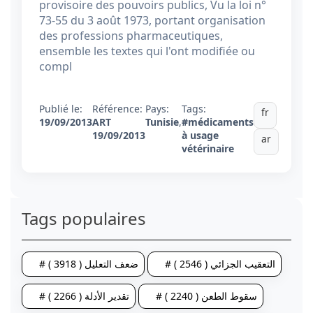
provisoire des pouvoirs publics, Vu la loi n°
73-55 du 3 août 1973, portant organisation
des professions pharmaceutiques,
ensemble les textes qui l'ont modifiée ou
compl
Publié le:
Référence:
Pays:
Tags:
fr
19/09/2013
ART
Tunisie
,
#médicaments
19/09/2013
à usage
ar
vétérinaire
Tags populaires
# التعقيب الجزائي ( 2546 )
# ضعف التعليل ( 3918 )
# سقوط الطعن ( 2240 )
# تقدير الأدلة ( 2266 )