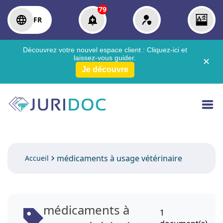
79
FR
Découvrez votre nouvel espace client :
Cliquez-ici
et
laissez-vous guider.
✕
Je découvre
médicaments à usage vétérinaire
Accueil
médicaments à
1