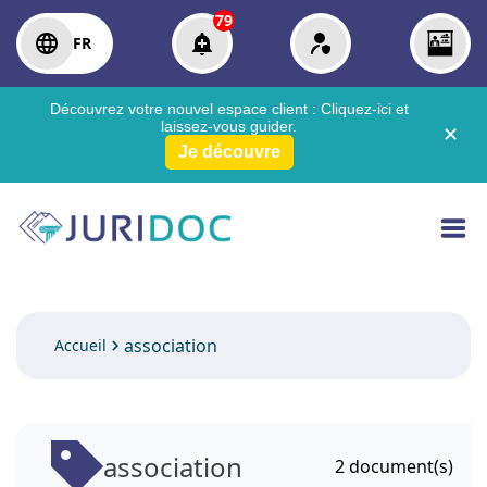
79
FR
Découvrez votre nouvel espace client :
Cliquez-ici
et
laissez-vous guider.
✕
Je découvre
association
Accueil
association
2
document(s)