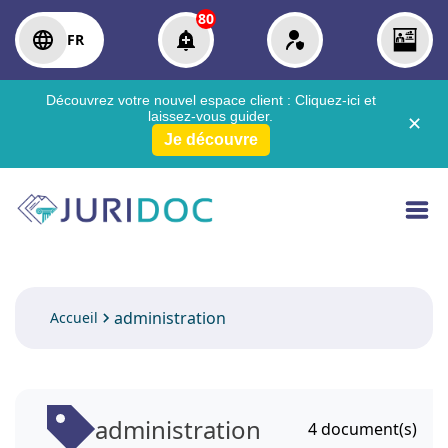
80
FR
Découvrez votre nouvel espace client :
Cliquez-ici
et
laissez-vous guider.
✕
Je découvre
administration
Accueil
administration
4
document(s)