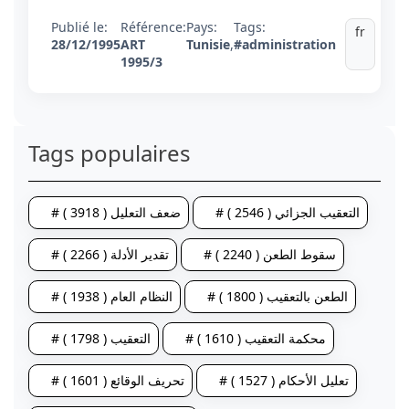
Publié le:
Référence:
Pays:
Tags:
fr
28/12/1995
ART
Tunisie
,
#administration
1995/3
Tags populaires
# التعقيب الجزائي ( 2546 )
# ضعف التعليل ( 3918 )
# سقوط الطعن ( 2240 )
# تقدير الأدلة ( 2266 )
# الطعن بالتعقيب ( 1800 )
# النظام العام ( 1938 )
# محكمة التعقيب ( 1610 )
# التعقيب ( 1798 )
# تعليل الأحكام ( 1527 )
# تحريف الوقائع ( 1601 )