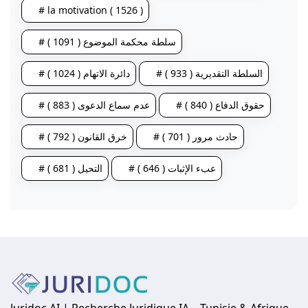
# la motivation ( 1526 )
# سلطة محكمة الموضوع ( 1091 )
# السلطة التقديرية ( 933 )
# دائرة الاتهام ( 1024 )
# حقوق الدفاع ( 840 )
# عدم سماع الدعوى ( 883 )
# حادث مرور ( 701 )
# خرق القانون ( 792 )
# عبء الإثبات ( 646 )
# التحيل ( 681 )
Juridoc AI | Recherche Juridique IA – Tunisie & Afrique.