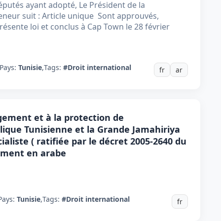
putés ayant adopté, Le Président de la
eneur suit : Article unique Sont approuvés,
présente loi et conclus à Cap Town le 28 février
Pays:
Tunisie
,
Tags:
#Droit international
fr
ar
gement et à la protection de
lique Tunisienne et la Grande Jamahiriya
aliste ( ratifiée par le décret 2005-2640 du
uement en arabe
Pays:
Tunisie
,
Tags:
#Droit international
fr