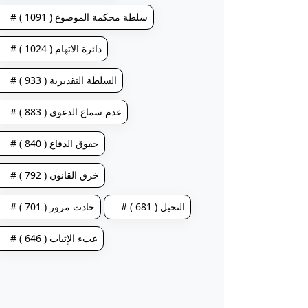
# سلطة محكمة الموضوع ( 1091 )
# دائرة الاتهام ( 1024 )
# السلطة التقديرية ( 933 )
# عدم سماع الدعوى ( 883 )
# حقوق الدفاع ( 840 )
# خرق القانون ( 792 )
# التحيل ( 681 )
# حادث مرور ( 701 )
# عبء الإثبات ( 646 )