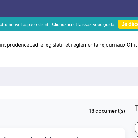
Je déc
tre nouvel espace client :
Cliquez-ici
et laissez-vous guider.
urisprudence
Cadre législatif et réglementaire
Journaux Offic
18
document(s)