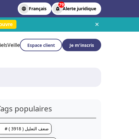
79
Français
Alerte juridique
✕
ouvre
iels
Veille
Espace client
Je m'inscris
Tags populaires
# ضعف التعليل ( 3918 )