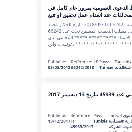
د 66242 بتاريخ 03/05/2018 : سقوط الدعوى العمومية بمرور عام كامل في
لمخالفات عند انعدام عمل تحقيق او تتبع
الجمهورية التونسية وزارة العدل محكمة التعقيب عدد القضية : 66242 2018/05/03 :تاريخ الحكم الحمد
لله اصدرت محكمة التعقيب القرار التالي بعد الاطلاع على مطلب التعقيب المضمن تحت عدد 66242
 الاستاذ ***** ***** ***** المحامي لدى
ط
Tags:
Pays:
J P
Référence:
Publié le:
لمخالفات
,
Tunisie
66242/2018
03/05/2018
تاريخ 13 ديسمبر 2017
عوى
Tags:
Pays:
Référence:
Publié le:
رية
#مصلحة
,
Tunisie
J P
13/12/2017
بيعة الشركة
45939/2017