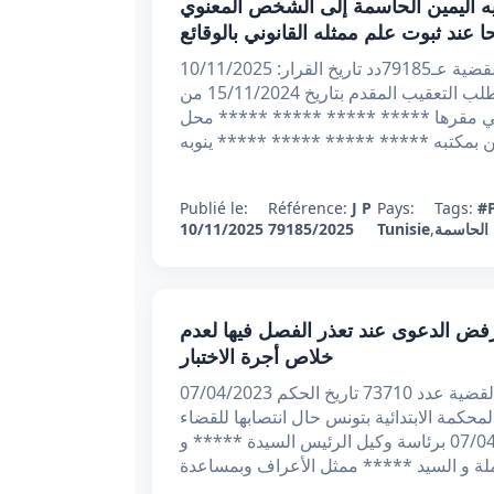
 عدد 79185 بتاريخ 10/11/2025 : توجيه اليمين الحاسمة إلى الشخص المعنوي
عند ثبوت علم ممثله القانوني بالوقائع
الجمهوريـة التونسيـــة وزارة العدل محكمة التعقيب القضية عـ79185دد تاريخ القرار: 10/11/2025
أصدرت محكمة التعقيب القرار الاتي: بعد الاطلاع على مطلب التعقيب المقدم بتاريخ 15/11/2024 من
ي مقرها ***** ***** ***** ***** محل
ئن بمكتبه ***** ***** ***** ***** ينوبه
Publié le:
Référence:
J P
Pays:
Tags:
#
 الحاسمة
,
Tunisie
79185/2025
10/11/2025
بتدائي عدد 73710 بتاريخ 07/04/2023 : رفض الدعوى عند تعذر الفصل فيها لعدم
خلاص أجرة الاختبار
الجمهورية التونسية وزارة العدل محكمة تونس الابتدائية القضية عدد 73710 تاريخ الحكم 07/04/2023
لمحكمة الابتدائية بتونس حال انتصابها للقضاء
في المادة الشغلية بجلستها العلنية المنعقدة يوم 07/04/2023 برئاسة وكيل الرئيس السيدة ***** و
لة و السيد ***** ممثل الأعراف وبمساعدة