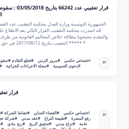
قرار تعقيبي عد
ا
والمقدم مصحوبا ببطاقة خلاص المعاليم القانونية من طرف
التعقيب بتاريخ 2017/06/12 في حق ***** ***** ***** ***** ، تونسي، وابن ***** *
#اختصاص حكمي
#مرور الزمن
#قطع التقادم
#سقو
ar
الدعوى العمومية
#مجلة الاجراءات الجزائية
#ا
قرار تعقيبي عدد 45939 ب
#اختصاص حكمي
#القضاء العدلي
#نشاط الشركة
#د
ar
رفع المضرة
#طبيعة النزاع
#عقد مدني
#شركة تجا
عامة
#نزاع مدني
#تحقيق الربح
#ربح مادي
#ط