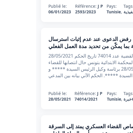
Publié le:
Référence:
J P
Pays:
Tags
فيذية
,
Tunisie
2593/2023
06/01/2023
ر ابتدائي عدد 74014 بتاريخ 28/05/2021 : رفض الدعوى عند عدم إثبات استرسال
ة بما يمكّن من تحديد مدة العمل الفعلي
الجمهورية التونسية وزارة العدل المحكمة الابتدائية بتونس القضية عدد 74014 تاريخ الحكم 28/05/2021
لمحكمة الابتدائية بتونس حال انتصابها للقضاء
في المادة الشغلية بجلستها العلنية المنعقدة يوم 28/05/2021 برئاسة وكيل الرئيس السيدة ***** و
لسيدة *****. الحكم الآتي بيانه بين المدعي
Publié le:
Référence:
J P
Pays:
Tags
خبرة
,
Tunisie
74014/2021
28/05/2021
 عدد 19329 بتاريخ 17/01/2020 : اختصاص القضاء العسكري يمتد إلى السرقة