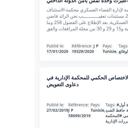
اعتبرت وحدة تمس بأمن الدولة الداخلي
امة لإدارة القضاء العسكري محكمة الاستئناف
العسكرية قضية عـ 19329 دد ***** في : 17 جانفي 2020 مستندات تعقيـــــــــــب نحن الرائد قاضي
***** ***** مساعد الوكيل العام لدى محكمة الإستئناف العسكرية. بعد الإطلاع على الفصول 258 وما
ت والعق
Publié le:
Référence:
J P
Pays:
Tags
وقائع
,
Tunisie
19329/2020
17/01/2020
 تعقيبي عدد 58699 بتاريخ 27 فيفري 2019 :الاختصاص الحكمي للمحكمة الإدارية في
دعاوى التعويض
ة أول
Tags:
Pays:
Référence:
Publié le:
 حافظ الشئ
,
Tunisie
J P
27/02/2019
مي
#المحكمة
58699/2019
ررات الإدارية