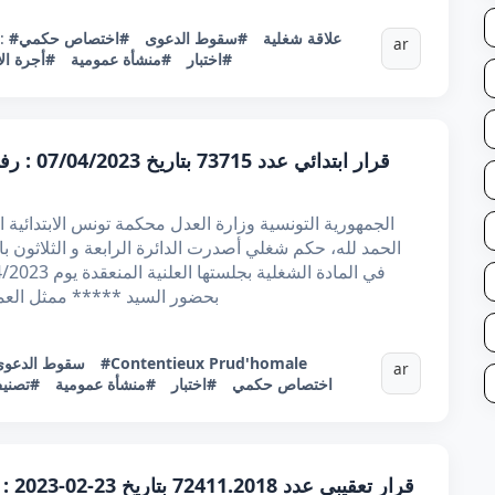
#علاقة شغلية
#سقوط الدعوى
#اختصاص حكمي
:
ar
#اختبار
#منشأة عمومية
#أجرة الا
قرار ابتد
الحمد لله، حكم شغلي أصدرت الدائرة الرابعة و الثلاثون با
بحضور السيد ***** ممثل العم
#Contentieux Prud'homale
#سقوط الدعوى
ar
#اختصاص حكمي
#اختبار
#منشأة عمومية
#تصني
قرار