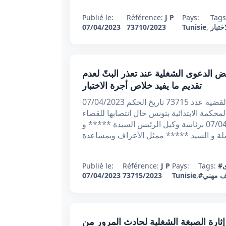
Publié le:
Référence:
J P
Pays:
Tags
ختبار
,
Tunisie
73710/2023
07/04/2023
ائي عدد 73715 بتاريخ 07/04/2023 : رفض الدعوى الشغلية عند تعذر البتّ لعدم
تقديم ما يفيد خلاص أجرة الاختبار
الجمهورية التونسية وزارة العدل محكمة تونس الابتدائية القضية عدد 73715 تاريخ الحكم 07/04/2023
لمحكمة الابتدائية بتونس حال انتصابها للقضاء
في المادة الشغلية بجلستها العلنية المنعقدة يوم 07/04/2023 برئاسة وكيل الرئيس السيدة ***** و
لة و السيد ***** ممثل الأعراف وبمساعدة
Publié le:
Référence:
J P
Pays:
Tags:
ف مهني
,
Tunisie
73715/2023
07/04/2023
 تعقيبي عدد 72411.2018 بتاريخ 23-02-2023 : إثارة الصبغة الشغلية لحادث المرور من