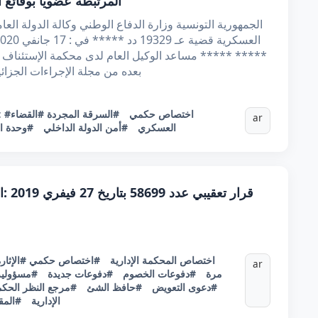
المرتبطة عضويا بوقائع 
الجمهورية التونسية وزارة الدفاع الوطني وكالة الدولة الع
بعده من مجلة الإجراءات الجزائية و15 و 29 و 30 من مجلة المرافعا
#اختصاص حكمي
#السرقة المجردة
#القضاء
:
ar
العسكري
#أمن الدولة الداخلي
#وحدة ال
قرار
#اختصاص المحكمة الإدارية
#اختصاص حكمي
#الإثار
ar
مرة
#دفوعات الخصوم
#دفوعات جديدة
#مسؤولية
#دعوى التعويض
#حافظ الشئ
#مرجع النظر الحك
الإدارية
#المق