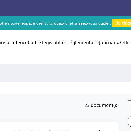
Je déc
tre nouvel espace client :
Cliquez-ici
et laissez-vous guider.
urisprudence
Cadre législatif et réglementaire
Journaux Offic
23
document(s)