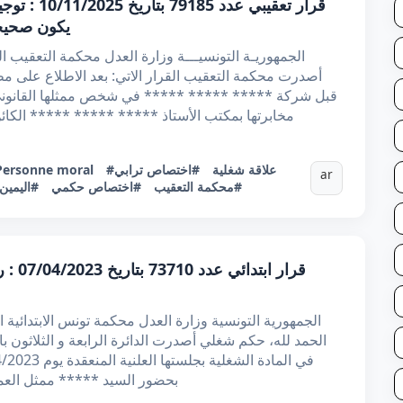
قرار تعقيبي
يكون صحيحا 
قبل شركة ***** ***** ***** في شخص ممثلها القانون
مخابرتها بمكتب الأستاذ ***** ***** ***** الكا
#علاقة شغلية
#اختصاص ترابي
Personne moral
ar
#محكمة التعقيب
#اختصاص حكمي
#اليمين
قرار ا
الحمد لله، حكم شغلي أصدرت الدائرة الرابعة و الثلاثون با
بحضور السيد ***** ممثل العم