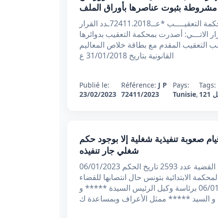
 مشروطة بثبوت عناصرها بأوراق الملف
الجمهورية التونسية الحمد لله وحده، وزارة العــدل محكمة التعقيــــب *عــ72411.2018ـدد القرار
تعقيب القرار الاتـــي: أصدرت بمحكمة التعقيب بدوائرها
طلب التعقيب المقدم مع بطاقة خلاص المعاليم
القانونية بتاريخ 31/01/2018 ع
Publié le:
Référence:
J P
Pays:
Tags:
12
,
Tunisie
72411/2023
23/02/2023
دد 2593 بتاريخ 06/01/2023 : عدم قيام صعوبة تنفيذية شغلية إلا بوجود حكم
شغلي جار تنفيذه
الجمهورية التونسية وزارة العدل محكمة تونس الابتدائية القضية عدد 2593 تاريخ الحكم 06/01/2023
لمحكمة الابتدائية بتونس حال انتصابها للقضاء
في المادة الشغلية بجلستها العلنية المنعقدة يوم 06/01/2023 برئاسة وكيل الرئيس السيدة ***** و
 و السيد ***** ممثل الأعراف وبمساعدة ك