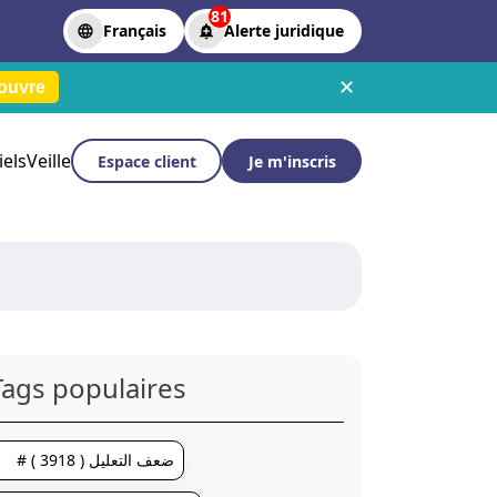
81
Français
Alerte juridique
✕
ouvre
iels
Veille
Espace client
Je m'inscris
Tags populaires
# ضعف التعليل ( 3918 )