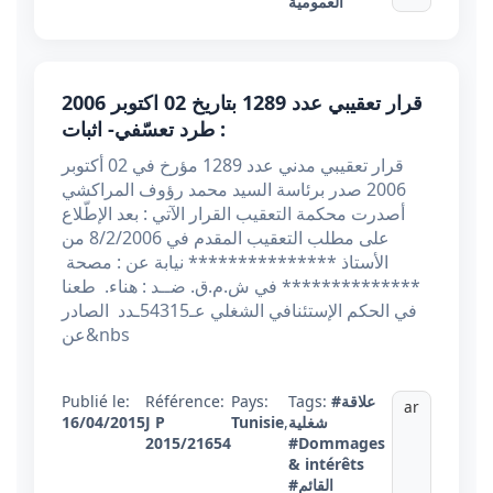
العمومية
قرار تعقيبي عدد 1289 بتاريخ 02 اكتوبر 2006
: طرد تعسّفي- اثبات
قرار تعقيبي مدني عدد 1289 مؤرخ في 02 أكتوبر
2006 صدر برئاسة السيد محمد رؤوف المراكشي
أصدرت محكمة التعقيب القرار الآتي : بعد الإطّلاع
على مطلب التعقيب المقدم في 8/2/2006 من
الأستاذ *************** نيابة عن : مصحة
************** في ش.م.ق. ضــد : هناء. طعنا
في الحكم الإستئنافي الشغلي عـ54315ـدد الصادر
عن&nbs
#علاقة
Tags:
Pays:
Référence:
Publié le:
ar
شغلية
,
Tunisie
J P
16/04/2015
2015/21654
#Dommages
& intérêts
#القائم