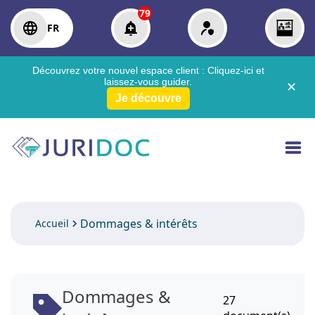
79
FR
Découvrez votre nouvel espace client :
Cliquez-ici
et
laissez-vous guider.
✕
Je découvre
Dommages & intérêts
Accueil
Dommages &
27