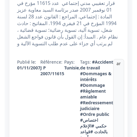
قرار تعقيبي مدني إجتماعي عدد 11615 مؤرخ في
01 نوفمبر 2007 صدر برئاسة السيد معاوية عزيز
المادة : إجتماعي. المراجع : القانون عدد 28 لسنة
1994 المؤرخ في 21 فيفري 1994. المفاتيح : حادث
شغل، تسوية آلية، تسوية رضائية؛ تسوية قضائية ،
نظام عام . المبدأ: إن القول بأن قانون فواجع الشغل
لم يرتب أي جزاء على عدم طلب التسوية الآلية و
Publié le:
Référence:
Pays:
Tags:
#Accident
ar
01/11/2007
J P
Tunisie
,
de travail
2007/11615
#Dommages &
intérêts
#Dommage
#Règlement
amiable
#Redressement
judiciaire
#Ordre public
#اختصاص
حكمي
#الإعلام
بالحادث
#قواعد