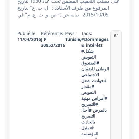
على مطلب التعقيب المضمن تحت عدد 1930 بتاريخ
المرفوع من طرف الأستاذة : "ل. ب. ع" بتاريخ
2015/10/09 نيابة عن : "ص. و. ت. ع. م" في
Publié le:
Référence:
Pays:
Tags:
ar
11/04/2016
J P
Tunisie
,
#Dommages
30852/2016
& intérêts
#شكل
التعويض
#الصندوق
الوطني للضمان
الاجتماعي
#حوادث شغل
#مقدار
التعويض
#أمراض مهنية
#التصريح
بالمرض
#أجل
التصريح
بالحادث
#تمثيل
المؤسسة