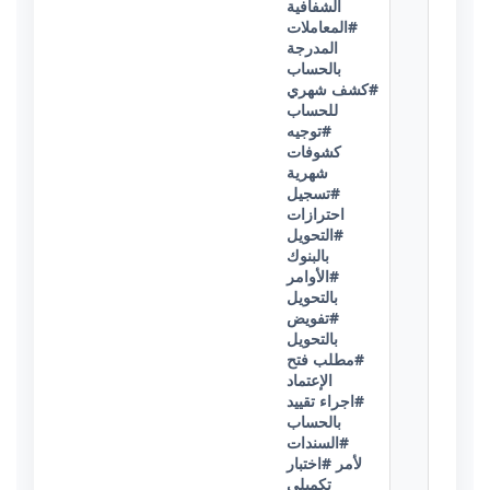
الشفافية
#المعاملات
المدرجة
بالحساب
#كشف شهري
للحساب
#توجيه
كشوفات
شهرية
#تسجيل
احترازات
#التحويل
بالبنوك
#الأوامر
بالتحويل
#تفويض
بالتحويل
#مطلب فتح
الإعتماد
#اجراء تقييد
بالحساب
#السندات
لأمر
#اختبار
تكميلي