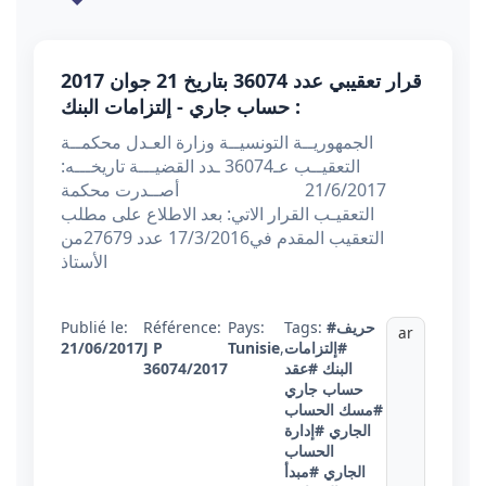
قرار تعقيبي عدد 36074 بتاريخ 21 جوان 2017
: حساب جاري - إلتزامات البنك
الجمهوريــة التونسيــة وزارة العـدل محكمــة
التعقيــب عـ36074 ـدد القضيـــة تاريخـــه:
21/6/2017 أصــدرت محكمة
التعقيـب القرار الاتي: بعد الاطلاع على مطلب
التعقيب المقدم في17/3/2016 عدد 27679من
الأستاذ
#حريف
Tags:
Pays:
Référence:
Publié le:
ar
#إلتزامات
,
Tunisie
J P
21/06/2017
البنك
#عقد
36074/2017
حساب جاري
#مسك الحساب
الجاري
#إدارة
الحساب
الجاري
#مبدأ