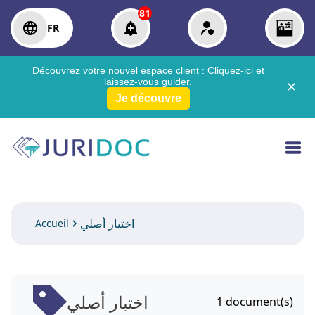
81
FR
Découvrez votre nouvel espace client :
Cliquez-ici
et
laissez-vous guider.
✕
Je découvre
اختبار أصلي
Accueil
اختبار أصلي
1
document(s)