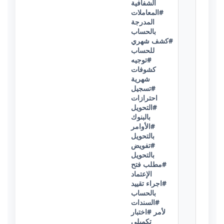
الشفافية
#المعاملات
المدرجة
بالحساب
#كشف شهري
للحساب
#توجيه
كشوفات
شهرية
#تسجيل
احترازات
#التحويل
بالبنوك
#الأوامر
بالتحويل
#تفويض
بالتحويل
#مطلب فتح
الإعتماد
#اجراء تقييد
بالحساب
#السندات
لأمر
#اختبار
تكميلي