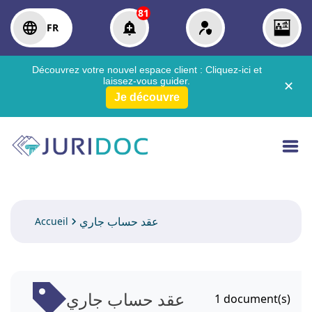
81
FR
Découvrez votre nouvel espace client :
Cliquez-ici
et
laissez-vous guider.
✕
Je découvre
عقد حساب جاري
Accueil
عقد حساب جاري
1
document(s)