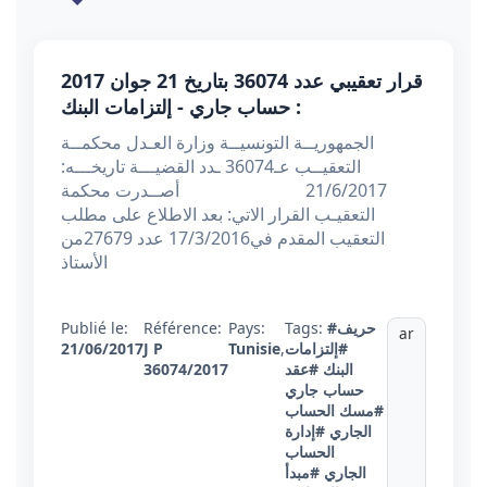
قرار تعقيبي عدد 36074 بتاريخ 21 جوان 2017
: حساب جاري - إلتزامات البنك
الجمهوريــة التونسيــة وزارة العـدل محكمــة
التعقيــب عـ36074 ـدد القضيـــة تاريخـــه:
21/6/2017 أصــدرت محكمة
التعقيـب القرار الاتي: بعد الاطلاع على مطلب
التعقيب المقدم في17/3/2016 عدد 27679من
الأستاذ
#حريف
Tags:
Pays:
Référence:
Publié le:
ar
#إلتزامات
,
Tunisie
J P
21/06/2017
البنك
#عقد
36074/2017
حساب جاري
#مسك الحساب
الجاري
#إدارة
الحساب
الجاري
#مبدأ