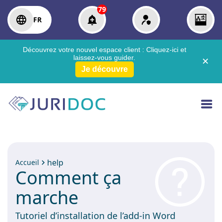
79
FR
Découvrez votre nouvel espace client :
Cliquez-ici
et
laissez-vous guider.
✕
Je découvre
help
Accueil
Comment ça
marche
Tutoriel d’installation de l’add-in Word