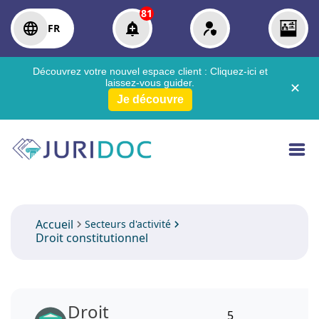
81
FR
Découvrez votre nouvel espace client :
Cliquez-ici
et
laissez-vous guider.
✕
Je découvre
Accueil
Secteurs d'activité
Droit constitutionnel
Droit
5