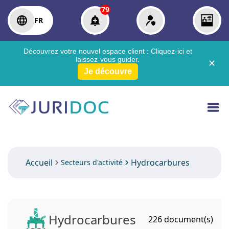
79
FR
Découvrez votre nouvel espace client :
Cliquez-ici
et
laissez-vous guider.
✕
Je découvre
Accueil
Hydrocarbures
Secteurs d'activité
Hydrocarbures
226
document(s)