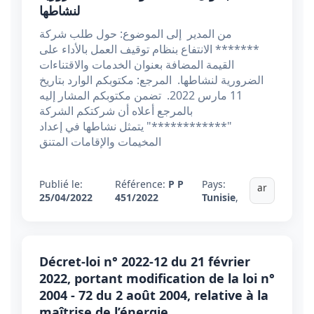
لنشاطها
من المدير إلى الموضوع: حول طلب شركة
******* الانتفاع بنظام توقيف العمل بالأداء على
القيمة المضافة بعنوان الخدمات والاقتناءات
الضرورية لنشاطها. المرجع: مكتوبكم الوارد بتاريخ
11 مارس 2022. تضمن مكتوبكم المشار إليه
بالمرجع أعلاه أن شركتكم الشركة
"************" يتمثل نشاطها في إعداد
المخيمات والإقامات المتنق
Publié le:
Référence:
P P
Pays:
ar
25/04/2022
451/2022
Tunisie
,
Décret-loi n° 2022-12 du 21 février
2022, portant modification de la loi n°
2004 - 72 du 2 août 2004, relative à la
maîtrise de l’énergie