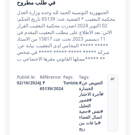
في طلب مطروح
الجمهورية التونسية الحمد لله وحده وزارة العدل
محكمة التعقيب * القضية عدد: 65139 تاريخ الحكم:
02 اكتوبر 2024 اصدرت محكمة التعقيب القرار
الاتي: بعد الاطلاع على مطلب التعقيب المقدم في
11 ديسمبر 2023 تحت عدد 15817 من الاستاذ
***** ***** المحامي لدى التعقيب. نيابة عن:
شركة ***** ***** ***** ***** في شخص
ممثلها القانوني مقرها الاجتماعي ب***** **
Publié le:
Référence:
Pays:
Tags:
ar
02/10/2024
J P
Tunisie
,
#التعويض عن
65139/2024
الخسارة
#أجرة الاختبار
#قصور
التعليل
#نقض
#حجية
اتصال القضاء
#ما فات من
ربح