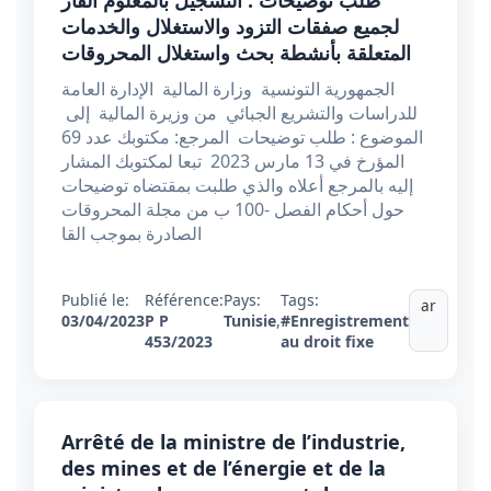
طلب توضیحات : التسجيل بالمعلوم القار
لجميع صفقات التزود والاستغلال والخدمات
المتعلقة بأنشطة بحث واستغلال المحروقات
الجمهورية التونسية وزارة المالية الإدارة العامة
للدراسات والتشريع الجبائي من وزيرة المالية إلى
الموضوع : طلب توضیحات المرجع: مكتوبك عدد 69
المؤرخ في 13 مارس 2023 تبعا لمكتوبك المشار
إليه بالمرجع أعلاه والذي طلبت بمقتضاه توضيحات
حول أحكام الفصل -100 ب من مجلة المحروقات
الصادرة بموجب القا
Publié le:
Référence:
Pays:
Tags:
ar
03/04/2023
P P
Tunisie
,
#Enregistrement
453/2023
au droit fixe
Arrêté de la ministre de l’industrie,
des mines et de l’énergie et de la