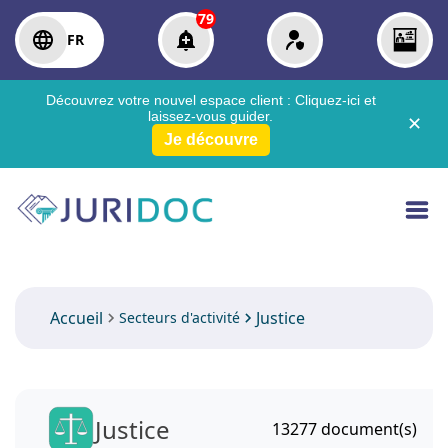
79
FR
Découvrez votre nouvel espace client :
Cliquez-ici
et
laissez-vous guider.
✕
Je découvre
Accueil
Justice
Secteurs d'activité
Justice
13277
document(s)