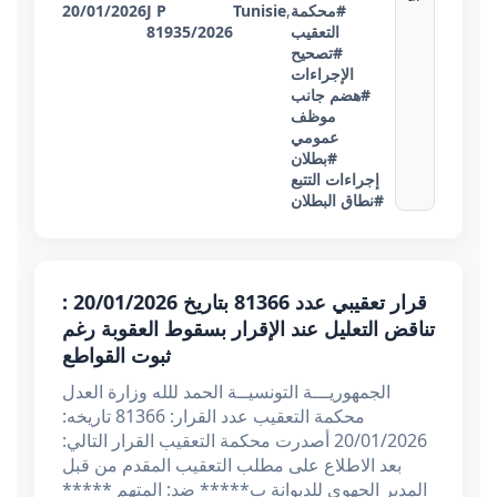
#محكمة
,
Tunisie
J P
20/01/2026
التعقيب
81935/2026
#تصحيح
الإجراءات
#هضم جانب
موظف
عمومي
#بطلان
إجراءات التتبع
#نطاق البطلان
قرار تعقيبي عدد 81366 بتاريخ 20/01/2026 :
تناقض التعليل عند الإقرار بسقوط العقوبة رغم
ثبوت القواطع
الجمهوريـــة التونسيــة الحمد للله وزارة العدل
محكمة التعقيب عدد القرار: 81366 تاريخه:
20/01/2026 أصدرت محكمة التعقيب القرار التالي:
بعد الاطلاع على مطلب التعقيب المقدم من قبل
المدير الجهوي للديوانة ب***** ضد: المتهم *****