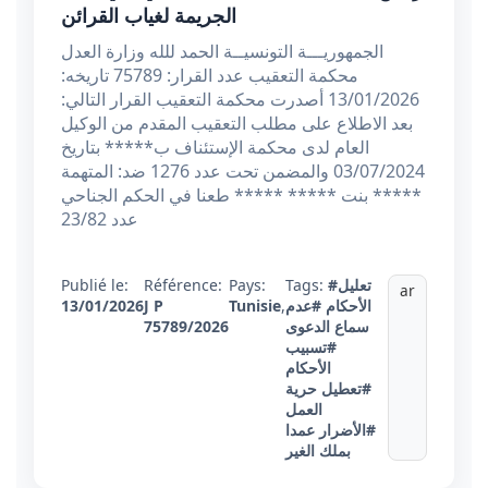
الجريمة لغياب القرائن
الجمهوريـــة التونسيــة الحمد للله وزارة العدل
محكمة التعقيب عدد القرار: 75789 تاريخه:
13/01/2026 أصدرت محكمة التعقيب القرار التالي:
بعد الاطلاع على مطلب التعقيب المقدم من الوكيل
العام لدى محكمة الإستئناف ب***** بتاريخ
03/07/2024 والمضمن تحت عدد 1276 ضد: المتهمة
***** بنت ***** ***** طعنا في الحكم الجناحي
عدد 23/82
#تعليل
Tags:
Pays:
Référence:
Publié le:
ar
الأحكام
#عدم
,
Tunisie
J P
13/01/2026
سماع الدعوى
75789/2026
#تسبيب
الأحكام
#تعطيل حرية
العمل
#الأضرار عمدا
بملك الغير