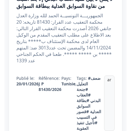
من نقاوة السوابق العدلية ببطاقة السوابق
الجمهوريـــة التونسيــة الحمد للله وزارة العدل
محكمة التعقيب عدد القرار: 81430 تاريخه: 20
جانفي 2026 أصدرت محكمة التعقيب القرار التالي:
بعد الاطلاع على مطلب التعقيب المقدم من الوكيل
العام لدى محكمة الإستئناف ب***** بتاريخ
14/11/2024 والمضمن تحت عدد3013 ضد: المتهم
***** بن ***** *****. طعنا في الحكم الجناحي
عدد 1339
#ضعف
Tags:
Pays:
Référence:
Publié le:
ar
التعليل
,
Tunisie
J P
20/01/2026
#جنحة
81430/2026
#العقاب
البدني
#بطاقة
السوابق
العدلية
#قصور
في التسبيب
#تأجيل تنفيذ
العقوبة