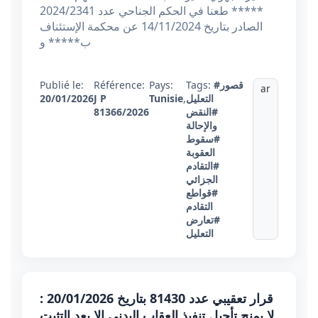
***** طعنا في الحكم الجناحي عدد 2024/2341
الصادر بتاريخ 14/11/2024 عن محكمة الإستئناف
ب***** و
#قصور
Tags:
Pays:
Référence:
Publié le:
ar
التعليل
,
Tunisie
J P
20/01/2026
#النقض
81366/2026
والإحالة
#سقوط
العقوبة
#التقادم
الجزائي
#قواطع
التقادم
#تعارض
التعليل
قرار تعقيبي عدد 81430 بتاريخ 20/01/2026 :
لا يمنح تأجيل تنفيذ العقاب البدني إلا بعد التثبت