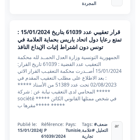
المجردة
قرار تعقيبي عدد 61039 بتاريخ 15/01/2024 :
تمتع رعايا دول اتحاد باريس بحماية العلامة في
تونس دون اشتراط إثبات الإيداع النافذ
الجمهورية التونسية وزارة العدل الحمــد لله محكمة
التعقيب عدد القضية : 61039 تاريخ القرار:
15/01/2024 أصــدرت محكمة التعقيـب القرار الاتي
: بعد الاطلاع على مطلب التعقيب المقدم في
02/08/2023 تحت عدد 51389 من الأستاذ *****
المحامي لدى التعقيب نيابة عن : شركة *****
société ***** في شخص ممثلها القانوني الكائن
مقرها ب***** *****
Publié le:
Référence:
Pays:
Tags:
#ضعف
ar
15/01/2024
J P
Tunisie
,
#علامة
التعليل
61039/2024
تجارية