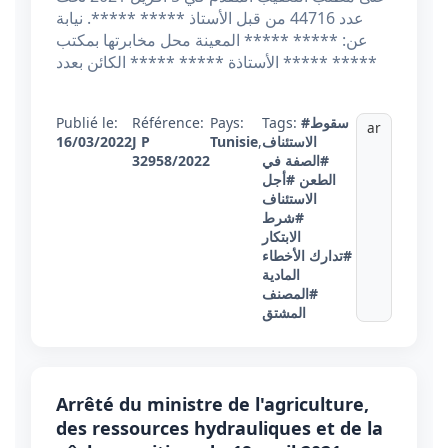
عدد 44716 من قبل الأستاذ ***** *****. نيابة
عن: ***** ***** المعينة محل مخابرتها بمكتب
الأستاذة ***** ***** الكائن بعدد ***** *****
Publié le:
Référence:
Pays:
Tags:
#سقوط
ar
16/03/2022
J P
Tunisie
,
الاستئناف
32958/2022
#الصفة في
الطعن
#أجل
الاستئناف
#شرط
الابتكار
#تدارك الأخطاء
المادية
#المصنف
المشتق
Arrêté du ministre de l'agriculture,
des ressources hydrauliques et de la