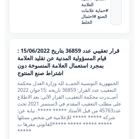
العلامة
#حماية علامات
الصنع
#احتمال
الخلط
قرار تعقيبي عدد 36859 بتاريخ 15/06/2022 :
قيام المسؤولية المدنية عن تقليد العلامة
بمجرد استعمال العلامة المنسوخة دون
اشتراط صنع المنتوج
الجمهورية التونسية الحمــد لله وزارة العدل محكمة
التعقيب عدد القرار: 36859 تاريخه :15جوان 2022
أصــدرت محكمة التعقيـب القرار الآتي: بعد الاطلاع
على مطلب التعقيب المقدم في 3سبتمبر 2021 تحت
عدد45763 من قبل الأستاذ ***** *****. نيابة عن:
شركة ***** ***** للإعلامية في شخص ممثلها
القانوني مقرها ب***** ***** ***** *****
*****