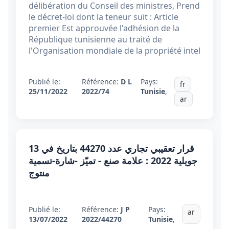
délibération du Conseil des ministres, Prend
le décret-loi dont la teneur suit : Article
premier Est approuvée l'adhésion de la
République tunisienne au traité de
l'Organisation mondiale de la propriété intel
Publié le:
Référence:
D L
Pays:
fr
25/11/2022
2022/74
Tunisie
,
ar
قرار تعقيبي تجاري عدد 44270 بتاريخ في 13
جويلية 2022 : علامة صنع - تميّز -شارة-تسمية
منتوج
Publié le:
Référence:
J P
Pays:
ar
13/07/2022
2022/44270
Tunisie
,