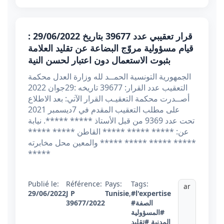
قرار تعقيبي عدد 39677 بتاريخ 29/06/2022 :
قيام مسؤولية مروّج البضاعة عن تقليد العلامة
بثبوت الاستعمال دون اعتبار لحسن النية
الجمهورية التونسية الحمــد لله وزارة العدل محكمة
التعقيب عدد القرار: 39677 تاريخه :29جوان 2022
أصــدرت محكمة التعقيـب القرار الآتي: بعد الاطلاع
على مطلب التعقيب المقدم في 7ديسمبر 2021
تحت عدد 9369 من قبل الأستاذ ***** *****. نيابة
عن: ***** ***** ***** القاطن ***** *****
***** ***** ***** والمعين محل مخابرته *****
*****
Publié le:
Référence:
Pays:
Tags:
ar
29/06/2022
J P
Tunisie
,
#l'expertise
39677/2022
#الصفة
#المسؤولية
المدنية
#تقليد