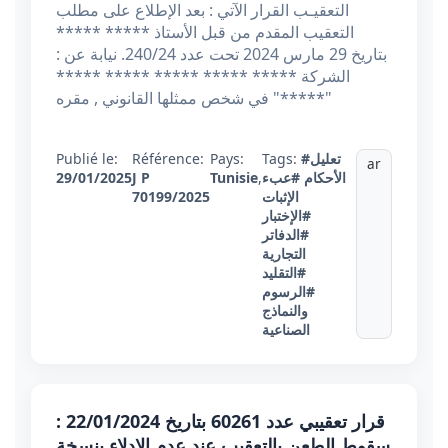
التعقيـب القرار الآتي : بعد الإطلاع على مطلب
التعقيب المقدم من قبل الأستاذ ***** *****
بتاريخ 29 مارس 2024 تحت عدد 240/24. نيابة عن :
الشركة ***** ***** ***** ***** *****
"*****" في شخص ممثلها القانوني , مقره
Publié le:
Référence:
Pays:
Tags:
#تعليل
ar
29/01/2025
J P
Tunisie
,
#عبء
الأحكام
70199/2025
الإثبات
#الإختبار
#الدفاتر
التجارية
#التقليد
#الرسوم
والنماذج
الصناعية
قرار تعقيبي عدد 60261 بتاريخ 22/01/2024 :
سقوط الطعن بالتعقيب عند عدم الإدلاء بنسخة