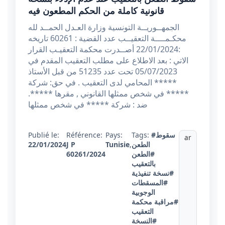
قانونية كاملة من الحكم المطعون فيه
الجمهــوريــة التونسية وزارة العـدل الحمــد لله
محكـمــــة التعقيــب عدد القضية : 60261 تاريخه
:22/01/2024 أصــدرت محكمة التعقيـب القرار
الاتي : بعد الاطلاع على مطلب التعقيب المقدم في
05/07/2023 تحت عدد 51235 من قبل الأستاذ
***** المحامي لدى التعقيب . في حق: شركة
***** في شخص ممثلها القانوني , مقرها *****.
ضد : شركة ***** في شخص ممثلها
Publié le:
Référence:
Pays:
Tags:
#سقوط
ar
22/01/2024
J P
Tunisie
,
الطعن
60261/2024
#الطعن
بالتعقيب
#نسخة تنفيذية
#المسقطات
الوجوبية
#مراقبة محكمة
التعقيب
#النسخة