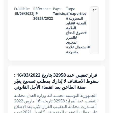
Publié le:
Référence:
Pays:
Tags:
ar
15/06/2022
J P
Tunisie
,
#l'expertise
36859/2022
#المسؤولية
المدنية
#تقليد
العلامة
#حقوق الدفاع
#الضرر
المعنوي
#استعمال علامة
منسوخة
قرار تعقيبي عدد 32958 بتاريخ 16/03/2022 :
سقوط الاستئناف لا يُدارك بمطلب تصحيح يغيّر
صفة الطاعن بعد انقضاء الأجل القانوني
الجمهورية التونسية الحمــد لله وزارة العدل محكمة
التعقيب عدد القرار: 32958 تاريخه :16 مارس 2022
أصــدرت محكمة التعقيـب القرار الآتي: بعد الاطلاع
على مطلب التعقيب المقدم في 5 افريل 2021 تحت