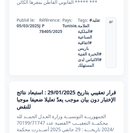
القانوني القاطن بمقرها الكائن ***** ***
Publié le:
Référence:
Pays:
Tags:
#تقليد
ar
05/03/2025
J P
Tunisie
,
العلامة
78405/2025
#الملكية
الصناعية
#اتفاقية
باريس
#الخبرة الفنية
#الالتباس لدى
المستهلك
قرار تعقيبي بتاريخ 29/01/2025 : استبعاد نتائج
الإختبار دون بيان موجب يعدّ تعليلا ضعيفا موجبا
للنقض
الجمهوريــة التونسيــة وزارة العـدل الحمــد لله
محكمــة التعقيــب *القضية عدد 70199/71747
/2024 تاريخـــه : 29 جانفي 2025 أصــدرت محكمة