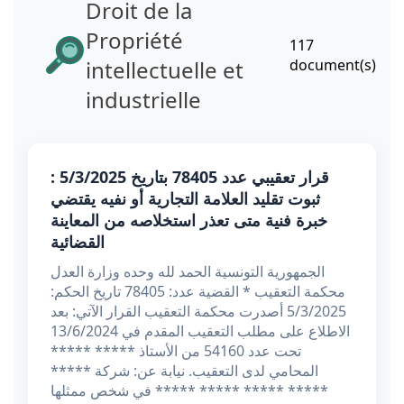
Droit de la
Propriété
117
intellectuelle et
document(s)
industrielle
قرار تعقيبي عدد 78405 بتاريخ 5/3/2025 :
ثبوت تقليد العلامة التجارية أو نفيه يقتضي
خبرة فنية متى تعذر استخلاصه من المعاينة
القضائية
الجمهورية التونسية الحمد لله وحده وزارة العدل
محكمة التعقيب * القضية عدد: 78405 تاريخ الحكم:
5/3/2025 أصدرت محكمة التعقيب القرار الآتي: بعد
الاطلاع على مطلب التعقيب المقدم في 13/6/2024
تحت عدد 54160 من الأستاذ ***** *****
المحامي لدى التعقيب. نيابة عن: شركة *****
***** ***** ***** ***** في شخص ممثلها